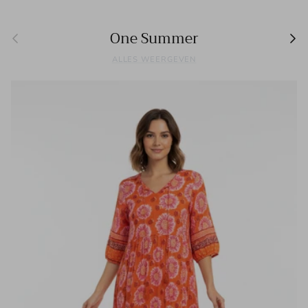
Vorige
Vol
One Summer
ALLES WEERGEVEN