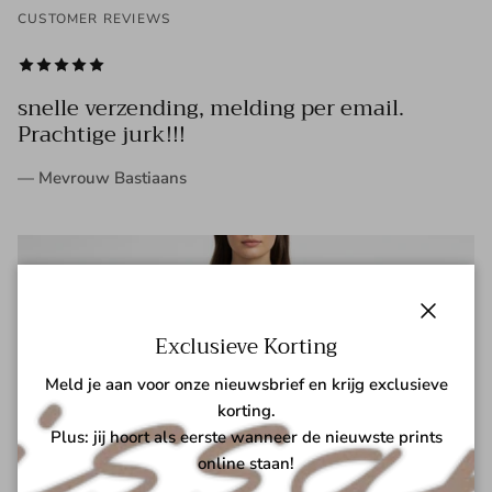
CUSTOMER REVIEWS
snelle verzending, melding per email.
Prachtige jurk!!!
— Mevrouw Bastiaans
Sluiten
Exclusieve Korting
Meld je aan voor onze nieuwsbrief en krijg exclusieve
korting.
Plus: jij hoort als eerste wanneer de nieuwste prints
online staan!