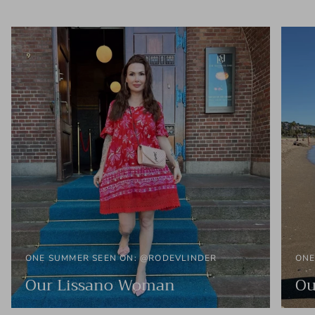
ONE SUMMER SEEN ON: @RODEVLINDER
ONE
Our Lissano Woman
Ou