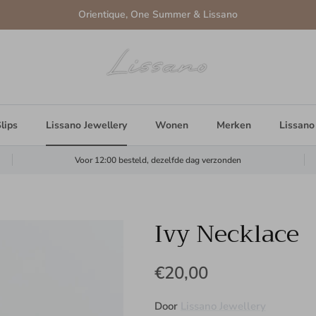
Orientique, One Summer & Lissano
lips
Lissano Jewellery
Wonen
Merken
Lissano
Voor 12:00 besteld, dezelfde dag verzonden
Ivy Necklace
€20,00
Door
Lissano Jewellery