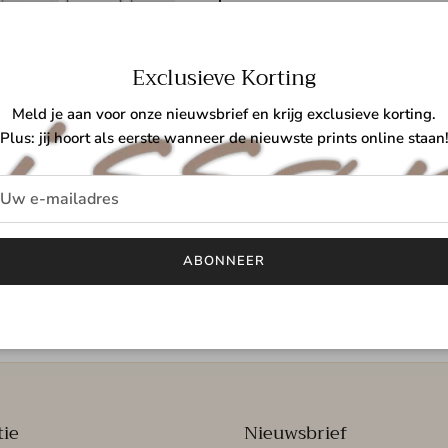
Exclusieve Korting
Meer be
Meld je aan voor onze nieuwsbrief en krijg exclusieve korting.
Plus: jij hoort als eerste wanneer de nieuwste prints online staan
Ivy Necklace
is een mooie neckla
stainless steel
of
18k gold plated 
kleurvast en ideaal voor dagelijk
met elke outfit en perfect als basi
ABONNEER
tie
Nieuwsbrief