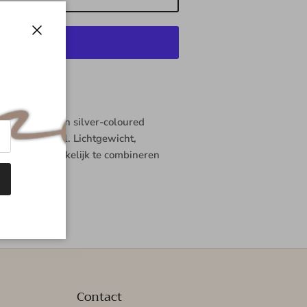
Sluiten
talingsopties
!
ce gemaakt van silver-coloured
stainless steel. Lichtgewicht,
s gebruik. Makkelijk te combineren
c essential.
Contact