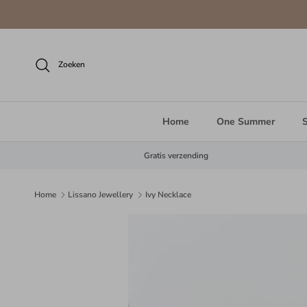
Ga naar inhoud
Zoeken
Home
One Summer
S
Gratis verzending
Home
Lissano Jewellery
Ivy Necklace