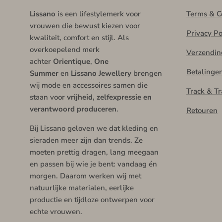
Lissano
is een lifestylemerk voor
Terms & C
vrouwen die bewust kiezen voor
Privacy Po
kwaliteit, comfort en stijl. Als
overkoepelend merk
Verzendin
achter
Orientique
,
One
Betalinge
Summer
en
Lissano Jewellery
brengen
wij mode en accessoires samen die
Track & Tr
staan voor
vrijheid, zelfexpressie en
verantwoord produceren
.
Retouren
Bij Lissano geloven we dat kleding en
sieraden meer zijn dan trends. Ze
moeten prettig dragen, lang meegaan
en passen bij wie je bent: vandaag én
morgen. Daarom werken wij met
natuurlijke materialen, eerlijke
productie en tijdloze ontwerpen voor
echte vrouwen.