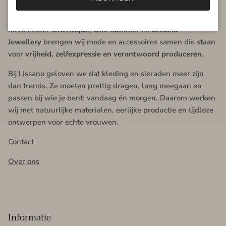
Lissano
is een lifestylemerk voor vrouwen die bewust
kiezen voor kwaliteit, comfort en stijl. Als overkoepelend
merk achter
Orientique
,
One Summer
en
Lissano
Jewellery
brengen wij mode en accessoires samen die staan
voor
vrijheid, zelfexpressie en verantwoord produceren
.
Bij Lissano geloven we dat kleding en sieraden meer zijn
dan trends. Ze moeten prettig dragen, lang meegaan en
passen bij wie je bent: vandaag én morgen. Daarom werken
wij met natuurlijke materialen, eerlijke productie en tijdloze
ontwerpen voor echte vrouwen.
Contact
Over ons
Informatie