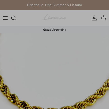
Ga naar inhoud
Orientique, One Summer & Lissano
Account
Win
Gratis Verzending