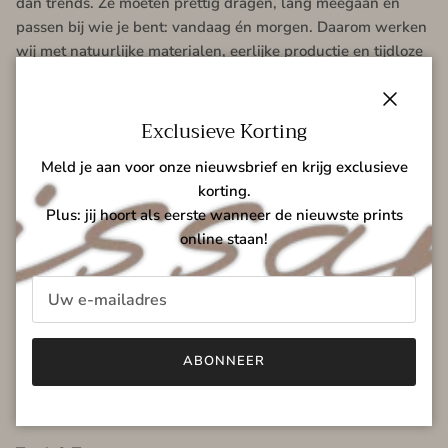
dan trends. Ze moeten prettig dragen, lang meegaan en
passen bij wie je bent: vandaag én morgen. Daarom werken
wij met natuurlijke materialen, eerlijke productie en tijdloze
ontwerpen voor echte vrouwen.
Contact
Sluiten
Exclusieve Korting
Over ons
Meld je aan voor onze nieuwsbrief en krijg exclusieve
korting.
Plus: jij hoort als eerste wanneer de nieuwste prints
online staan!
Informatie
Terms & Conditions
Privacy Policy
ABONNEER
Verzending
Betalingen