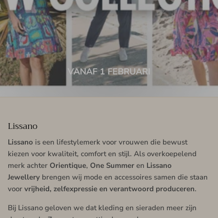
VANAF 1 FEBRUARI
Lissano
Lissano
is een lifestylemerk voor vrouwen die bewust
kiezen voor kwaliteit, comfort en stijl. Als overkoepelend
merk achter
Orientique
,
One Summer
en
Lissano
Jewellery
brengen wij mode en accessoires samen die staan
voor
vrijheid, zelfexpressie en verantwoord produceren
.
Bij Lissano geloven we dat kleding en sieraden meer zijn