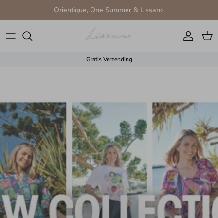
Ga naar inhoud
Orientique, One Summer & Lissano
Account
Win
Gratis Verzending