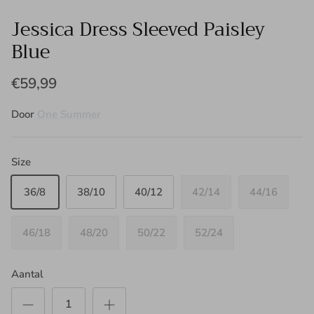
Jessica Dress Sleeved Paisley
Blue
€59,99
Door
One Summer
Size
36/8
38/10
40/12
42/14
44/16
46/18
48/20
50/22
52/24
Aantal