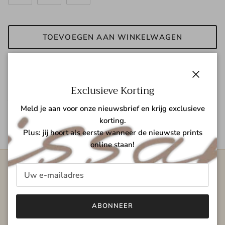
TOEVOEGEN AAN WINKELWAGEN
Sluiten
Exclusieve Korting
Jessica Dress Sleeved
Meld je aan voor onze nieuwsbrief en krijg exclusieve
100% Cotton - Woven
korting.
Plus: jij hoort als eerste wanneer de nieuwste prints
online staan!
Lissano
Lissano
is een lifestylemerk voor vrouwen die bewust
ABONNEER
kiezen voor kwaliteit, comfort en stijl. Als overkoepelend
merk achter
Orientique
,
One Summer
en
Lissano