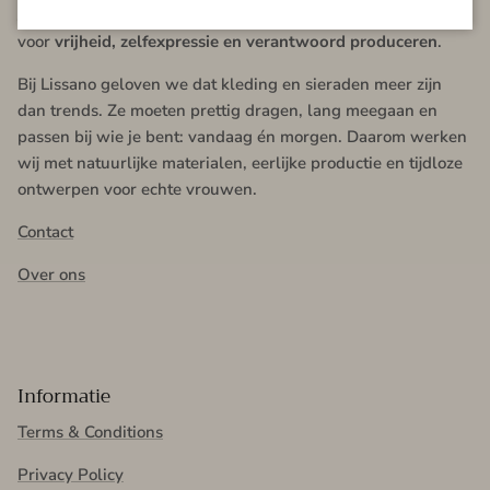
Jewellery
brengen wij mode en accessoires samen die staan
voor
vrijheid, zelfexpressie en verantwoord produceren
.
Bij Lissano geloven we dat kleding en sieraden meer zijn
dan trends. Ze moeten prettig dragen, lang meegaan en
passen bij wie je bent: vandaag én morgen. Daarom werken
wij met natuurlijke materialen, eerlijke productie en tijdloze
ontwerpen voor echte vrouwen.
Contact
Over ons
Informatie
Terms & Conditions
Privacy Policy