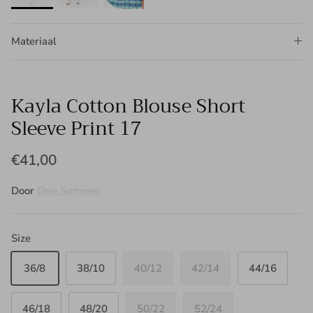
Materiaal
Kayla Cotton Blouse Short
Sleeve Print 17
€41,00
Door
One Summer
Size
36/8
38/10
40/12
42/14
44/16
46/18
48/20
50/22
52/24